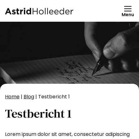
Ga
naar
Menu
de
inhoud
Home
|
Blog
|
Testbericht 1
Testbericht 1
Lorem ipsum dolor sit amet, consectetur adipiscing