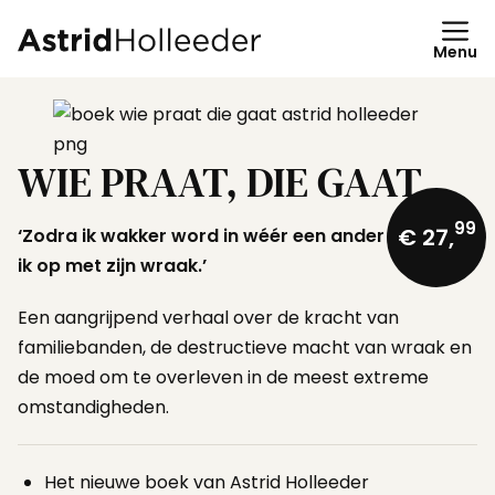
Ga
naar
Menu
de
inhoud
WIE PRAAT, DIE GAAT
99
€ 27,
‘Zodra ik wakker word in wéér een ander huis, sta
ik op met zijn wraak.’
Een aangrijpend verhaal over de kracht van
familiebanden, de destructieve macht van wraak en
de moed om te overleven in de meest extreme
omstandigheden.
Het nieuwe boek van Astrid Holleeder