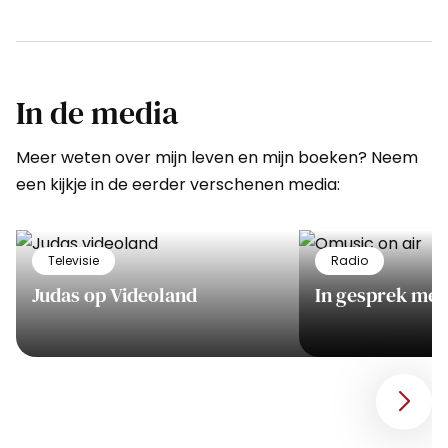
In de media
Meer weten over mijn leven en mijn boeken? Neem
een kijkje in de eerder verschenen media:
Bekijk
Bekijk
Televisie
Radio
Judas
In
Judas op Videoland
In gesprek met
op
gesprek
Videoland
met
Mattie
op
Qmusic