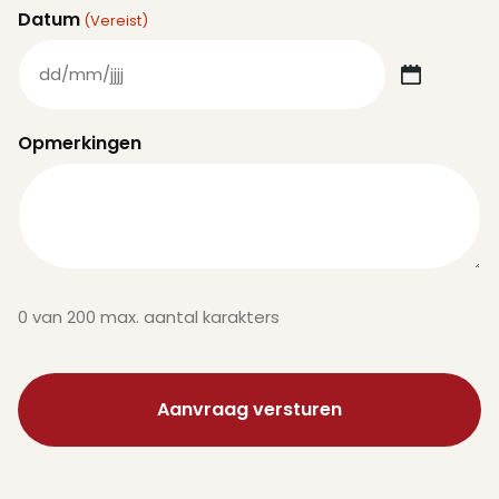
Datum
(Vereist)
DD
slash
Opmerkingen
MM
slash
JJJJ
0 van 200 max. aantal karakters